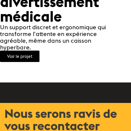
divertissement
S
médicale
Une 
de l’
Un support discret et ergonomique qui
Voi
transforme l’attente en expérience
agréable, même dans un caisson
hyperbare.
Voir le projet
Nous serons ravis de
vous recontacter