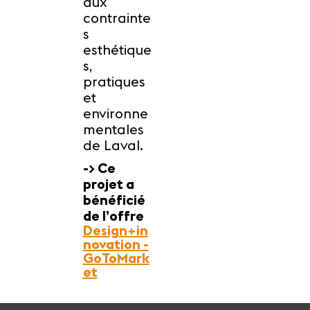
aux
contrainte
s
esthétique
s,
pratiques
et
environne
mentales
de Laval.
-> Ce
projet a
bénéficié
de l’offre
Design+in
novation -
GoToMark
et