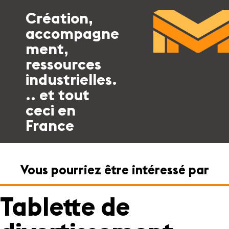
Création,
accompagne
ment,
ressources
industrielles.
.. et tout
ceci en
France
Vous pourriez être intéressé par
Tablette de
S