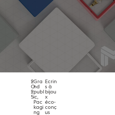
2
Gra
Ecrin
0
nd
s à
2
publ
bijou
5
ic
,
x
Pac
éco-
kagi
conç
ng
us