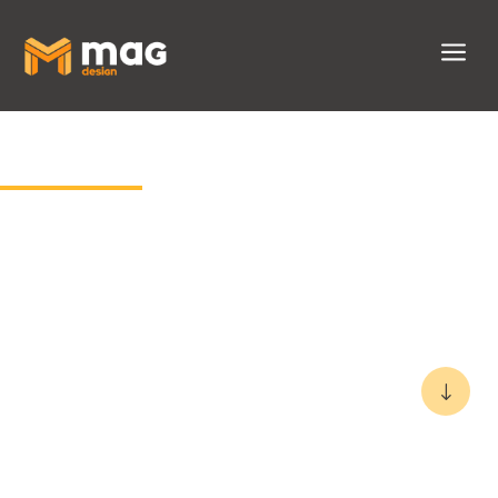
a
Actualités
Comment optimiser
votre prototypage
industriel pour réduire
votre time-to-market
"