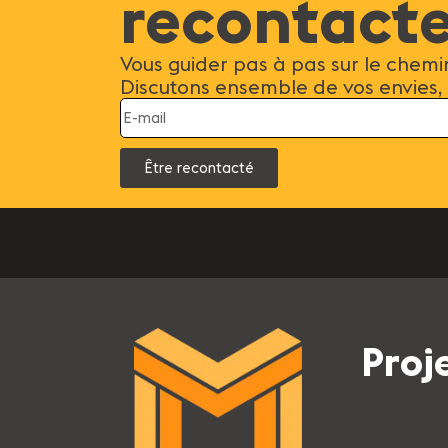
recontacte
Vous guider pas à pas sur le chemi
Discutons ensemble de vos envies,
Être recontacté
Proj