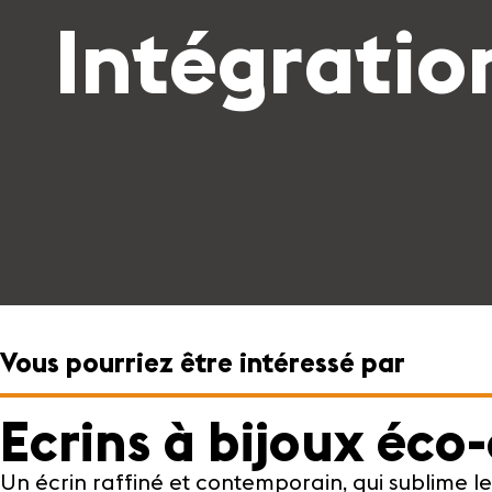
Intégration
Vous pourriez être intéressé par
Ecrins à bijoux éco
Un écrin raffiné et contemporain, qui sublime l