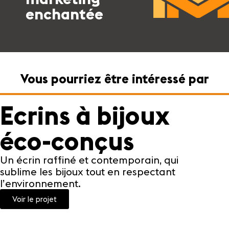
enchantée
Vous pourriez être intéressé par
Ecrins à bijoux
T
éco-conçus
d
m
Un écrin raffiné et contemporain, qui
sublime les bijoux tout en respectant
l’environnement.
Un s
tran
Voir le projet
agré
hype