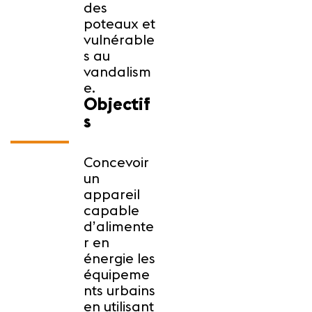
des
poteaux et
vulnérable
s au
vandalism
e.
Objectif
s
Concevoir
un
appareil
capable
d’alimente
r en
énergie les
équipeme
nts urbains
en utilisant