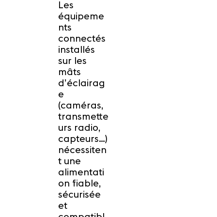
Les
équipeme
nts
connectés
installés
sur les
mâts
d’éclairag
e
(caméras,
transmette
urs radio,
capteurs…)
nécessiten
t une
alimentati
on fiable,
sécurisée
et
compatibl