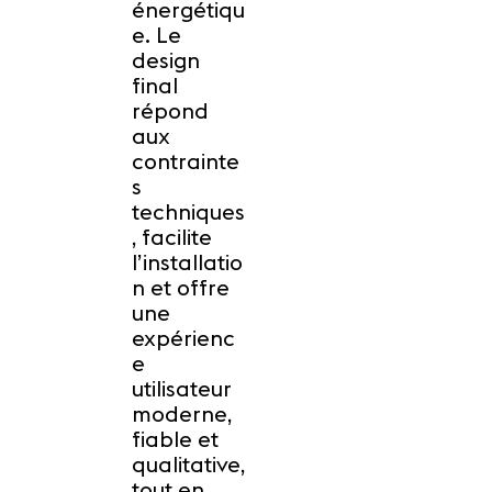
énergétiqu
e. Le
design
final
répond
aux
contrainte
s
techniques
, facilite
l’installatio
n et offre
une
expérienc
e
utilisateur
moderne,
fiable et
qualitative,
tout en